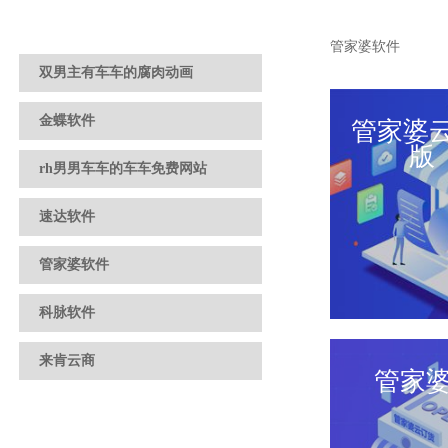
管家婆软件
双男主有车车的腐肉动画
金蝶软件
管家婆云
版
rh男男车车的车车免费网站
速达软件
管家婆软件
科脉软件
来肯云商
管家