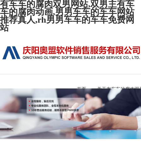
有车车的腐肉双男网站,双男主有车
车的腐肉动画,男男车车的车车网站
推荐真人,rh男男车车的车车免费网
站
首页
关于有车车的腐肉双