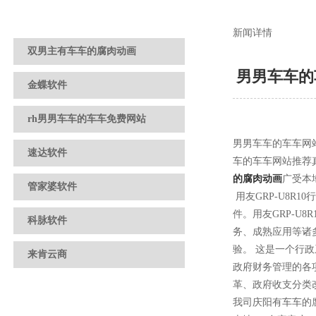
新闻详情
双男主有车车的腐肉动画
男男车车的
金蝶软件
rh男男车车的车车免费网站
男男车车的车车网站
速达软件
车的车车网站推荐真
的腐肉动画
广受本地
管家婆软件
用友GRP-U8R
件。用友GR
科脉软件
务、成熟应用
验。 这是一个行
来肯云商
政府财务管理的各项改革
革、政府收支分
我司庆阳有车车的