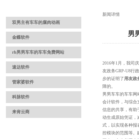
新闻详情
双男主有车车的腐肉动画
男
金蝶软件
rh男男车车的车车免费网站
2016年1月
速达软件
友政务GRP-U8
步的证明了
用友政
管家婆软件
障的。
男男车车的车车网站
科脉软件
会计软件，与综合
信息的共享，
来肯云商
动生成原始凭证
式，以实现各种报
控模块的范围等