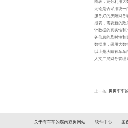
图表，充分利用大数据
无论是否采用统一的单
服务好的庆阳财务软件
报表，需要新的政
计数据的真实性和准
务信息的及时性和完整
数据库，采用大
以上是庆阳有车车
人文广局财务管理系统解
上一条:
男男车车的车车网
关于有车车的腐肉双男网站
软件中心
案